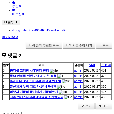
추천 0
비추천 0
첨부 [
1
]
4.png
[File Size:496.4KB/Download:49]
이 게시물을
이 글의 추천인 목록
게시글 수정 내역
목록
댓글
0
번호
제목
글쓴이
날짜
조회 수
6
흉터를 고려한 사후관리 진행
admin
2026.03.27
401
5
통증 완화를 위한 단계별 마취 적용
admin
2026.03.27
378
»
R제로 테크닉으로 피부 손상을 최소화
admin
2026.03.27
415
3
문신제거 누적 치료 약 1만4천여건
admin
2026.03.27
390
2
피부과 전문의 문신제거 전문의료진
admin
2026.03.27
426
1
신촌,연세스타피부과의원을 소개합니다
admin
2026.03.27
433
쓰기
태그