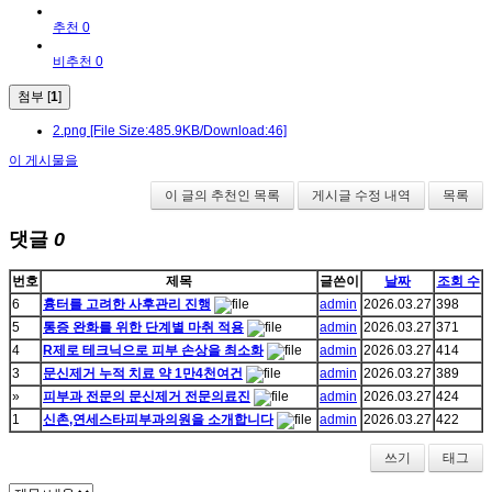
추천 0
비추천 0
첨부 [
1
]
2.png
[File Size:485.9KB/Download:46]
이 게시물을
이 글의 추천인 목록
게시글 수정 내역
목록
댓글
0
번호
제목
글쓴이
날짜
조회 수
6
흉터를 고려한 사후관리 진행
admin
2026.03.27
398
5
통증 완화를 위한 단계별 마취 적용
admin
2026.03.27
371
4
R제로 테크닉으로 피부 손상을 최소화
admin
2026.03.27
414
3
문신제거 누적 치료 약 1만4천여건
admin
2026.03.27
389
»
피부과 전문의 문신제거 전문의료진
admin
2026.03.27
424
1
신촌,연세스타피부과의원을 소개합니다
admin
2026.03.27
422
쓰기
태그