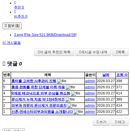
추천 0
비추천 0
첨부 [
1
]
3.png
[File Size:521.9KB/Download:59]
이 게시물을
이 글의 추천인 목록
게시글 수정 내역
목록
댓글
0
번호
제목
글쓴이
날짜
조회 수
6
흉터를 고려한 사후관리 진행
admin
2026.03.27
398
5
통증 완화를 위한 단계별 마취 적용
admin
2026.03.27
371
4
R제로 테크닉으로 피부 손상을 최소화
admin
2026.03.27
414
»
문신제거 누적 치료 약 1만4천여건
admin
2026.03.27
389
2
피부과 전문의 문신제거 전문의료진
admin
2026.03.27
424
1
신촌,연세스타피부과의원을 소개합니다
admin
2026.03.27
422
쓰기
태그